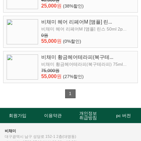
40,000원
25,000
원
(38%할인)
비채미 헤어 리페어M [앰플] 린...
비채미 헤어 리페어M [앰플] 린스 50ml 2p...
0원
55,000
원
(0%할인)
비채미 황금헤어테라피(복구테...
비채미 황금헤어테라피(복구테라피) 75ml...
75,000원
55,000
원
(27%할인)
1
개인정보
회원가입
이용약관
pc 버전
취급방침
비채미
대구광역시 남구 성당로 152-1 2층(대명동)