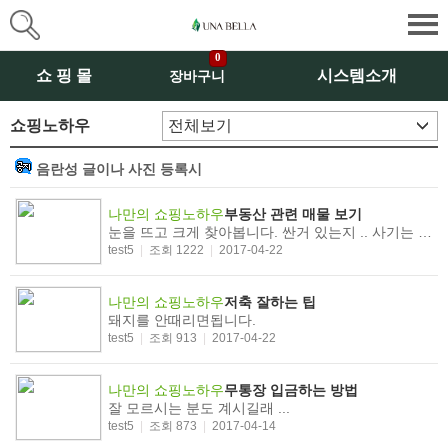
0
쇼 핑 몰
시스템소개
장바구니
쇼핑노하우
음란성 글이나 사진 등록시
나만의 쇼핑노하우
부동산 관련 매물 보기
눈을 뜨고 크게 찾아봅니다. 싼거 있는지 .. 사기는 치시면 안됩니다,
test5
|
조회 1222
|
2017-04-22
나만의 쇼핑노하우
저축 잘하는 팁
돼지를 안때리면됩니다.
test5
|
조회 913
|
2017-04-22
나만의 쇼핑노하우
무통장 입금하는 방법
잘 모르시는 분도 계시길래 ...
test5
|
조회 873
|
2017-04-14