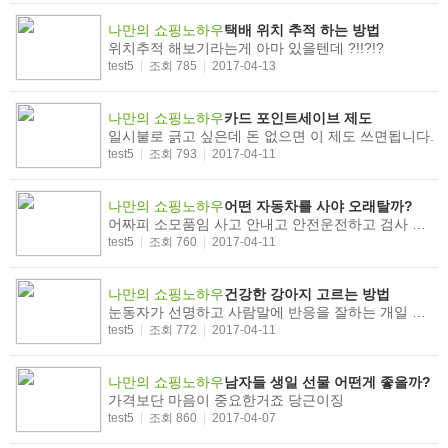
나만의 쇼핑노하우
택배 위치 추적 하는 방법
위치추적 해보기라는게 아마 있을텐데 ?!!?!?
test5
|
조회 785
|
2017-04-13
나만의 쇼핑노하우
카드 포인트세이브 제도
일시불로 긁고 싶은데 돈 없으면 이 제도 쓰면됩니다.
test5
|
조회 793
|
2017-04-11
나만의 쇼핑노하우
어떤 자동차를 사야 오래탈까?
어짜피 소모품임 사고 안내고 안전운전하고 검사 잘받아주고 부품 잘갈아주면 되지 않을까?
test5
|
조회 760
|
2017-04-11
나만의 쇼핑노하우
건강한 강아지 고르는 방법
눈동자가 선명하고 사람말에 반응을 잘하는 개일 수록 똑똑하다. 위에 이런개 말고 ...
test5
|
조회 772
|
2017-04-11
나만의 쇼핑노하우
남자들 생일 선물 어떤게 좋을까?
가격보단 마음이 중요한거죠 당근이징
test5
|
조회 860
|
2017-04-07