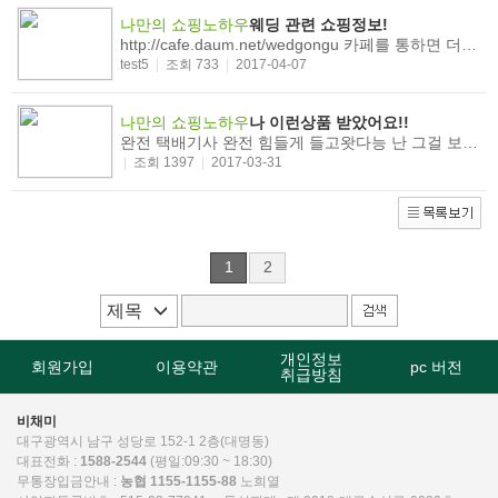
나만의 쇼핑노하우
웨딩 관련 쇼핑정보!
http://cafe.daum.net/wedgongu 카페를 통하면 더욱 자세한 정보를 만나보실 수 있습니다!
test5
|
조회 733
|
2017-04-07
나만의 쇼핑노하우
나 이런상품 받았어요!!
완전 택배기사 완전 힘들게 들고왓다능 난 그걸 보고 왜이래 늦게 가져왔냐며 따졌지망 그는 이렇게 야기했더래요완전 택배기사 완전 힘들게 들고왓다능 난 그걸 보고 왜이래 늦게 가져왔냐며 따졌지망 그는 이렇게 야기했더래요 완전 택배기사 완전 힘들게 들고왓다능 난 그걸 보고 왜이래 늦게 가져왔냐며 따졌지망 그는 이렇게 야기했더래요 완전 택배기사 완전 힘들게 들고왓다능 난 그걸 보고 왜이래 늦게 가져왔냐며 따졌지망 그는 이렇게 야기했더래요 완전 택배기사 완전 힘들게 들고왓다능 난 그걸 보고 왜이래 늦게 가져왔냐며 ...
|
조회 1397
|
2017-03-31
1
2
개인정보
회원가입
이용약관
pc 버전
취급방침
비채미
대구광역시 남구 성당로 152-1 2층(대명동)
대표전화 :
1588-2544
(평일:09:30 ~ 18:30)
무통장입금안내 :
농협 1155-1155-88
노희열