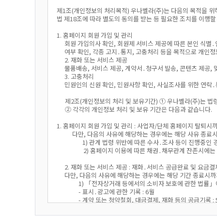
제1조(개인정보의 처리목적) 우나벨라(주)는 다음의 목적을 
법 제18조에 따라 별도의 동의를 받는 등 필요한 조치를 이행할
1. 홈페이지 회원 가입 및 관리
회원 가입의사 확인, 회원제 서비스 제공에 따른 본인 식별․
여부 확인, 각종 고지․통지, 고충처리 등을 목적으로 개인
2. 재화 또는 서비스 제공
물품배송, 서비스 제공, 계약서․청구서 발송, 콘텐츠 제공,
3. 고충처리
민원인의 신원 확인, 민원사항 확인, 사실조사를 위한 연락
제2조(개인정보의 처리 및 보유기간) ① 우나벨라(주)는
② 각각의 개인정보 처리 및 보유 기간은 다음과 같습니다.
1. 홈페이지 회원 가입 및 관리 : 사업자/단체 홈페이지 탈퇴시
다만, 다음의 사유에 해당하는 경우에는 해당 사유 종료
1) 관계 법령 위반에 따른 수사․조사 등이 진행중인
2) 홈페이지 이용에 따른 채권․채무관계 잔존시에
2. 재화 또는 서비스 제공 : 재화․서비스 공급완료 및 요
다만, 다음의 사유에 해당하는 경우에는 해당 기간 종료시
1) 「전자상거래 등에서의 소비자 보호에 관한 법률」에
- 표시․광고에 관한 기록 : 6월
- 계약 또는 청약철회, 대금결제, 재화 등의 공급기록 : 
- 소비자 불만 또는 분쟁처리에 관한 기록 : 3년
2)「통신비밀보호법」제41조에 따른 통신사실확인자