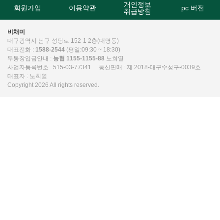
개인정보
회원가입
이용약관
pc 버전
취급방침
비채미
대구광역시 남구 성당로 152-1 2층(대명동)
대표전화 :
1588-2544
(평일:09:30 ~ 18:30)
무통장입금안내 :
농협 1155-1155-88
노희열
사업자등록번호 : 515-03-77341 통신판매 : 제 2018-대구수성구-0039호
대표자 : 노희열
Copyright 2026 All rights reserved.