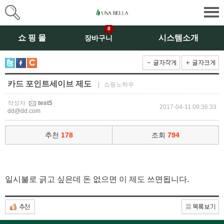
0
쇼 핑 몰
시스템소개
장바구니
카드 포인트세이브 제도
| 쇼핑노하우
작성자
test5
2017-04-11 09:36:33
dd@dd.com
추천
178
조회
794
일시불로 긁고 싶은데 돈 없으면 이 제도 쓰면됩니다.